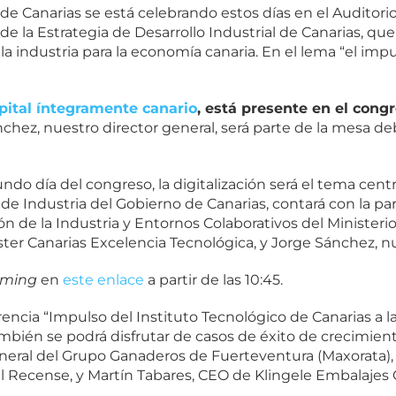
 de Canarias se está celebrando estos días en el Auditor
 de la Estrategia de Desarrollo Industrial de Canarias, 
 la industria para la economía canaria. En el lema “el impu
pital íntegramente canario
, está presente en el cong
nchez, nuestro director general, será parte de la mesa deb
do día del congreso, la digitalización será el tema cent
l de Industria del Gobierno de Canarias, contará con la pa
ón de la Industria y Entornos Colaborativos del Ministeri
úster Canarias Excelencia Tecnológica, y Jorge Sánchez, n
aming
en
este enlace
a partir de las 10:45.
encia “Impulso del Instituto Tecnológico de Canarias a la
ambién se podrá disfrutar de casos de éxito de crecimient
neral del Grupo Ganaderos de Fuerteventura (Maxorata), 
l Recense, y Martín Tabares, CEO de Klingele Embalajes 