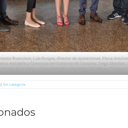
irector financiero, Luis Burgos, director de operaciones, Elena Antúne
rismo, Industria y Comercio del Gobierno de Canarias, Jorge Sánchez,
e Ventas, Marketing y Comunicación y Francisco Caballero, director d
|
Sin categoría
ionados