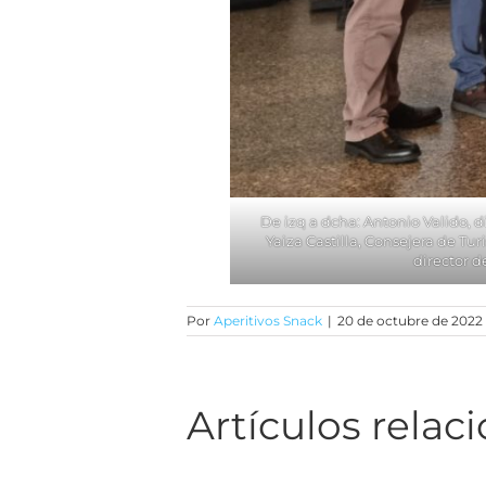
De izq a dcha: Antonio Valido, d
Yaiza Castilla, Consejera de Tu
director d
Por
Aperitivos Snack
|
20 de octubre de 2022
Artículos relac