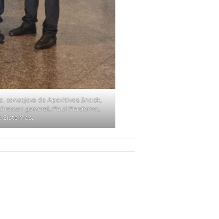
z, consejera de Aperitivos Snack,
 director general, Paul Perdomo,
e Sistemas.