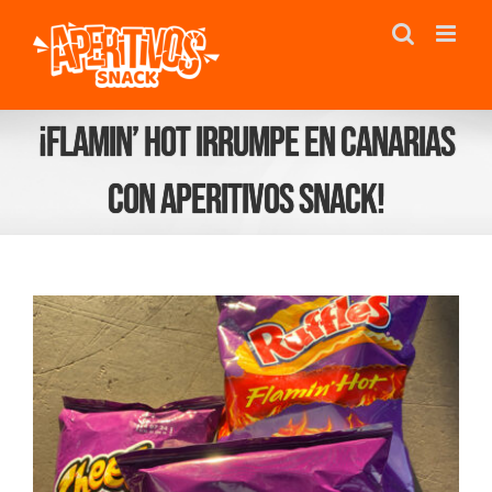
Saltar
al
contenido
¡Flamin’ Hot irrumpe en Canarias
con Aperitivos Snack!
Ver
imagen
más
grande