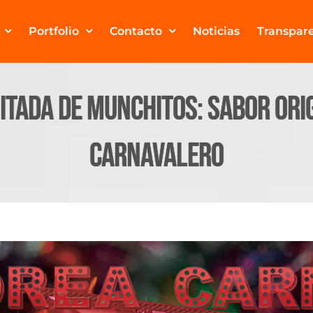
Portfolio
Contacto
Noticias
Transpar
itada de Munchitos: sabor ori
carnavalero