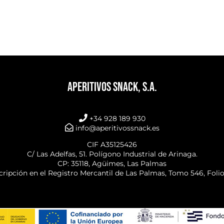
APERITIVOS SNACK, S.A.
+34 928 189 930
info@aperitivossnack.es
CIF A35125426
C/ Las Adelfas, 51. Polígono Industrial de Arinaga.
CP: 35118, Agüimes, Las Palmas
cripción en el Registro Mercantil de Las Palmas, Tomo 546, Foli