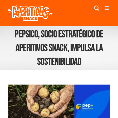
Saltar
al
contenido
PepsiCo, socio estratégico de
Aperitivos Snack, impulsa la
sostenibilidad
Ver
imagen
más
grande